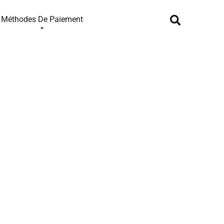
Méthodes De Paiement