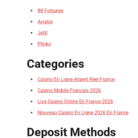
88 Fortunes
Aviator
JetX
Plinko
Categories
Casino En Ligne Argent Réel France
Casino Mobile Français 2026
Live Casino Online En France 2026
Nouveau Casino En Ligne 2026 En France
Deposit Methods