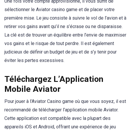
Une fois votre compte approvisionné, il vous suffit de
sélectionner le Aviator casino game et de placer votre
première mise. Le jeu consiste à suivre le vol de l’avion et à
retirer vos gains avant qu’il ne s’écrase ou ne disparaisse.
La clé est de trouver un équilibre entre l’envie de maximiser
vos gains et le risque de tout perdre. Il est également
judicieux de définir un budget de jeu et de s’y tenir pour
éviter les pertes excessives.
Téléchargez L’Application
Mobile Aviator
Pour jouer à l’Aviator Casino game où que vous soyez, il est
recommandé de télécharger l’application mobile Aviator.
Cette application est compatible avec la plupart des
appareils iOS et Android, offrant une expérience de jeu