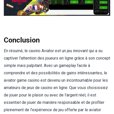
Conclusion
En résumé, le casino Aviator est un jeu innovant qui a su
captiver l’attention des joueurs en ligne grâce à son concept
simple mais palpitant. Avec un gameplay facile à
comprendre et des possibilités de gains intéressantes, le
aviator game casino est devenu un incontournable pour les
amateurs de jeux de casino en ligne. Que vous choisissiez
de jouer pour le plaisir ou avec de l’argent réel, il est
essentiel de jouer de manière responsable et de profiter
pleinement de l’expérience de jeu offerte par le aviator