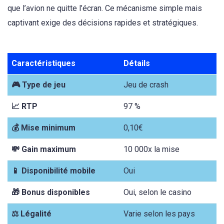
que l’avion ne quitte l’écran. Ce mécanisme simple mais
captivant exige des décisions rapides et stratégiques.
Caractéristiques
Détails
🎮 Type de jeu
Jeu de crash
📈 RTP
97 %
💰 Mise minimum
0,10€
💸 Gain maximum
10 000x la mise
📱 Disponibilité mobile
Oui
🎁 Bonus disponibles
Oui, selon le casino
⚖️ Légalité
Varie selon les pays