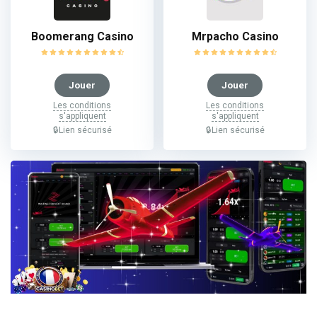
Boomerang Casino
Mrpacho Casino
Jouer
Jouer
Les conditions
Les conditions
s'appliquent
s'appliquent
🔒Lien sécurisé
🔒Lien sécurisé