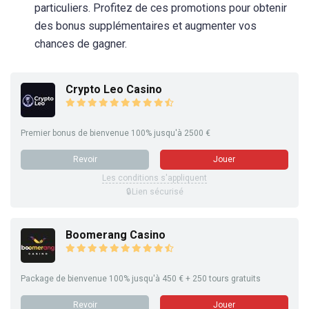
particuliers. Profitez de ces promotions pour obtenir
des bonus supplémentaires et augmenter vos
chances de gagner.
Crypto Leo Casino
Premier bonus de bienvenue 100% jusqu'à 2500 €
Revoir
Jouer
Les conditions s'appliquent
🔒Lien sécurisé
Boomerang Casino
Package de bienvenue 100% jusqu'à 450 € + 250 tours gratuits
Revoir
Jouer