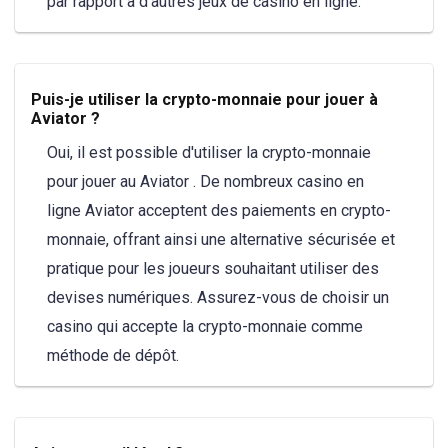
par rapport à d'autres jeux de casino en ligne.
Puis-je utiliser la crypto-monnaie pour jouer à
Aviator ?
Oui, il est possible d'utiliser la crypto-monnaie
pour jouer au Aviator . De nombreux casino en
ligne Aviator acceptent des paiements en crypto-
monnaie, offrant ainsi une alternative sécurisée et
pratique pour les joueurs souhaitant utiliser des
devises numériques. Assurez-vous de choisir un
casino qui accepte la crypto-monnaie comme
méthode de dépôt.