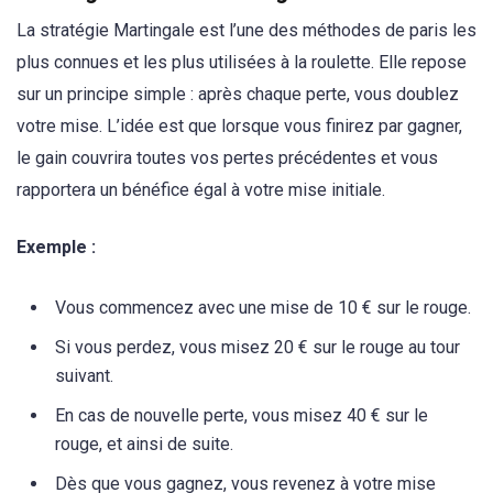
La stratégie Martingale est l’une des méthodes de paris les
plus connues et les plus utilisées à la roulette. Elle repose
sur un principe simple : après chaque perte, vous doublez
votre mise. L’idée est que lorsque vous finirez par gagner,
le gain couvrira toutes vos pertes précédentes et vous
rapportera un bénéfice égal à votre mise initiale.
Exemple :
Vous commencez avec une mise de 10 € sur le rouge.
Si vous perdez, vous misez 20 € sur le rouge au tour
suivant.
En cas de nouvelle perte, vous misez 40 € sur le
rouge, et ainsi de suite.
Dès que vous gagnez, vous revenez à votre mise