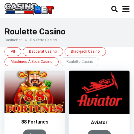
Roulette Casino
CasinoBet
»
Roulette Casino
All
Baccarat Casino
Blackjack Casino
Machines À Sous Casino
Roulette Casino
88 Fortunes
Aviator