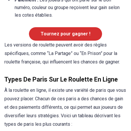
numéro, couleur ou groupe reçoivent leur gain selon
les cotes établies.
Tournez pour gagner !
Les versions de roulette peuvent avoir des règles
spécifiques, comme “La Partage” ou “En Prison” pour la
roulette française, qui influencent les chances de gagner.
Types De Paris Sur Le Roulette En Ligne
À la roulette en ligne, il existe une variété de paris que vous
pouvez placer. Chacun de ces paris a des chances de gain
et des paiements différents, ce qui permet aux joueurs de
diversifier leurs stratégies. Voici un tableau décrivant les
types de paris les plus courants :