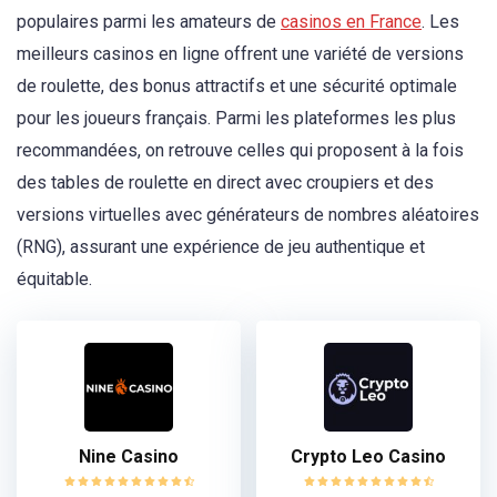
populaires parmi les amateurs de
casinos en France
. Les
meilleurs casinos en ligne offrent une variété de versions
de roulette, des bonus attractifs et une sécurité optimale
pour les joueurs français. Parmi les plateformes les plus
recommandées, on retrouve celles qui proposent à la fois
des tables de roulette en direct avec croupiers et des
versions virtuelles avec générateurs de nombres aléatoires
(RNG), assurant une expérience de jeu authentique et
équitable.
Nine Casino
Crypto Leo Casino