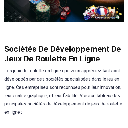
Sociétés De Développement De
Jeux De Roulette En Ligne
Les jeux de roulette en ligne que vous appréciez tant sont
développés par des sociétés spécialisées dans le jeu en
ligne. Ces entreprises sont reconnues pour leur innovation,
leur qualité graphique, et leur fiabilité. Voici un tableau des
principales sociétés de développement de jeux de roulette
en ligne :