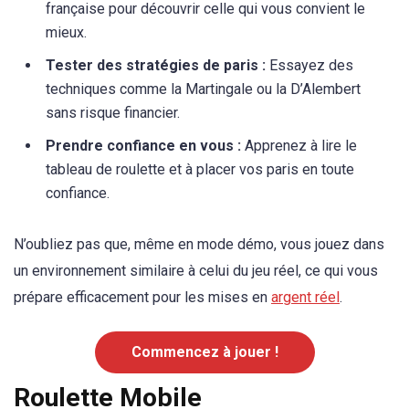
française pour découvrir celle qui vous convient le
mieux.
Tester des stratégies de paris :
Essayez des
techniques comme la Martingale ou la D’Alembert
sans risque financier.
Prendre confiance en vous :
Apprenez à lire le
tableau de roulette et à placer vos paris en toute
confiance.
N’oubliez pas que, même en mode démo, vous jouez dans
un environnement similaire à celui du jeu réel, ce qui vous
prépare efficacement pour les mises en
argent réel
.
Commencez à jouer !
Roulette Mobile