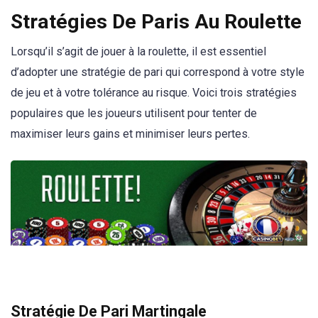
Stratégies De Paris Au Roulette
Lorsqu’il s’agit de jouer à la roulette, il est essentiel
d’adopter une stratégie de pari qui correspond à votre style
de jeu et à votre tolérance au risque. Voici trois stratégies
populaires que les joueurs utilisent pour tenter de
maximiser leurs gains et minimiser leurs pertes.
Stratégie De Pari Martingale