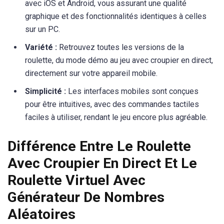
avec iOS et Android, vous assurant une qualité
graphique et des fonctionnalités identiques à celles
sur un PC.
Variété :
Retrouvez toutes les versions de la
roulette, du mode démo au jeu avec croupier en direct,
directement sur votre appareil mobile.
Simplicité :
Les interfaces mobiles sont conçues
pour être intuitives, avec des commandes tactiles
faciles à utiliser, rendant le jeu encore plus agréable.
Différence Entre Le Roulette
Avec Croupier En Direct Et Le
Roulette Virtuel Avec
Générateur De Nombres
Aléatoires