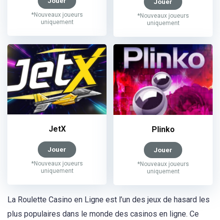
Jouer
Jouer
*Nouveaux joueurs
*Nouveaux joueurs
uniquement
uniquement
JetX
Plinko
Jouer
Jouer
*Nouveaux joueurs
*Nouveaux joueurs
uniquement
uniquement
La Roulette Casino en Ligne est l’un des jeux de hasard les
plus populaires dans le monde des casinos en ligne. Ce