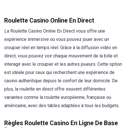
Roulette Casino Online En Direct
La Roulette Casino Online En Direct vous offre une
expérience immersive où vous pouvez jouer avec un
croupier réel en temps réel. Grâce à la diffusion vidéo en
direct, vous pouvez voir chaque mouvement de la bille et
interagir avec le croupier et les autres joueurs. Cette option
est idéale pour ceux qui recherchent une expérience de
casino authentique depuis le confort de leur domicile. De
plus, la roulette en direct offre souvent différentes
variantes comme la roulette européenne, française ou
américaine, avec des tables adaptées à tous les budgets.
Règles Roulette Casino En Ligne De Base