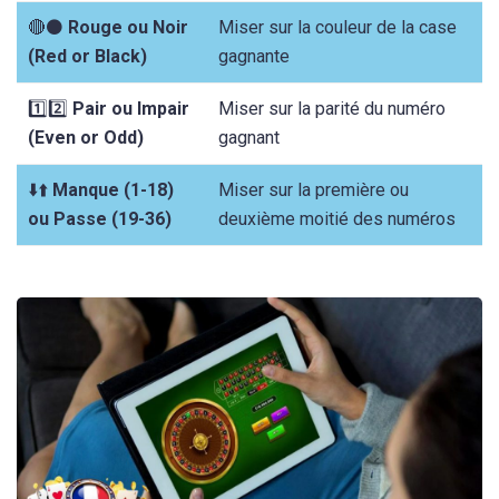
🔴⚫
Rouge ou Noir
Miser sur la couleur de la case
(Red or Black)
gagnante
1️⃣2️⃣
Pair ou Impair
Miser sur la parité du numéro
(Even or Odd)
gagnant
⬇️⬆️
Manque (1-18)
Miser sur la première ou
ou Passe (19-36)
deuxième moitié des numéros