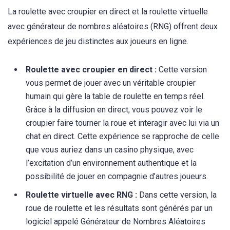
La roulette avec croupier en direct et la roulette virtuelle
avec générateur de nombres aléatoires (RNG) offrent deux
expériences de jeu distinctes aux joueurs en ligne.
Roulette avec croupier en direct :
Cette version
vous permet de jouer avec un véritable croupier
humain qui gère la table de roulette en temps réel.
Grâce à la diffusion en direct, vous pouvez voir le
croupier faire tourner la roue et interagir avec lui via un
chat en direct. Cette expérience se rapproche de celle
que vous auriez dans un casino physique, avec
l’excitation d’un environnement authentique et la
possibilité de jouer en compagnie d’autres joueurs.
Roulette virtuelle avec RNG :
Dans cette version, la
roue de roulette et les résultats sont générés par un
logiciel appelé Générateur de Nombres Aléatoires