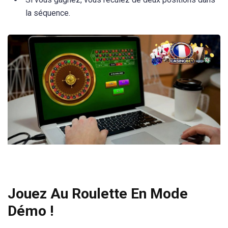
la séquence.
Jouez Au Roulette En Mode
Démo !