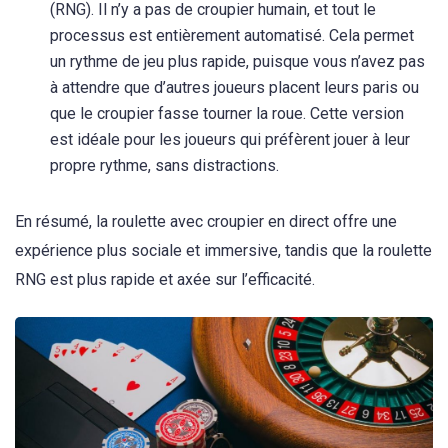
(RNG). Il n’y a pas de croupier humain, et tout le
processus est entièrement automatisé. Cela permet
un rythme de jeu plus rapide, puisque vous n’avez pas
à attendre que d’autres joueurs placent leurs paris ou
que le croupier fasse tourner la roue. Cette version
est idéale pour les joueurs qui préfèrent jouer à leur
propre rythme, sans distractions.
En résumé, la roulette avec croupier en direct offre une
expérience plus sociale et immersive, tandis que la roulette
RNG est plus rapide et axée sur l’efficacité.