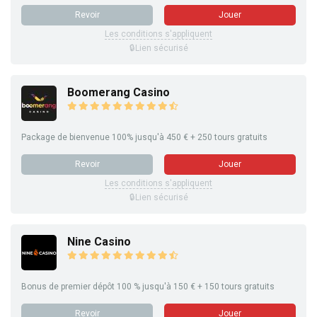
Revoir
Jouer
Les conditions s'appliquent
🔒Lien sécurisé
Boomerang Casino
Package de bienvenue 100% jusqu'à 450 € + 250 tours gratuits
Revoir
Jouer
Les conditions s'appliquent
🔒Lien sécurisé
Nine Casino
Bonus de premier dépôt 100 % jusqu'à 150 € + 150 tours gratuits
Revoir
Jouer