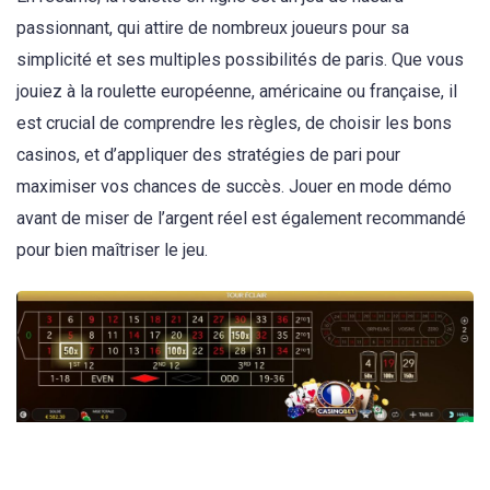
passionnant, qui attire de nombreux joueurs pour sa
simplicité et ses multiples possibilités de paris. Que vous
jouiez à la roulette européenne, américaine ou française, il
est crucial de comprendre les règles, de choisir les bons
casinos, et d’appliquer des stratégies de pari pour
maximiser vos chances de succès. Jouer en mode démo
avant de miser de l’argent réel est également recommandé
pour bien maîtriser le jeu.