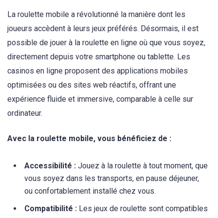
La roulette mobile a révolutionné la manière dont les
joueurs accèdent à leurs jeux préférés. Désormais, il est
possible de jouer à la roulette en ligne où que vous soyez,
directement depuis votre smartphone ou tablette. Les
casinos en ligne proposent des applications mobiles
optimisées ou des sites web réactifs, offrant une
expérience fluide et immersive, comparable à celle sur
ordinateur.
Avec la roulette mobile, vous bénéficiez de :
Accessibilité :
Jouez à la roulette à tout moment, que
vous soyez dans les transports, en pause déjeuner,
ou confortablement installé chez vous.
Compatibilité :
Les jeux de roulette sont compatibles