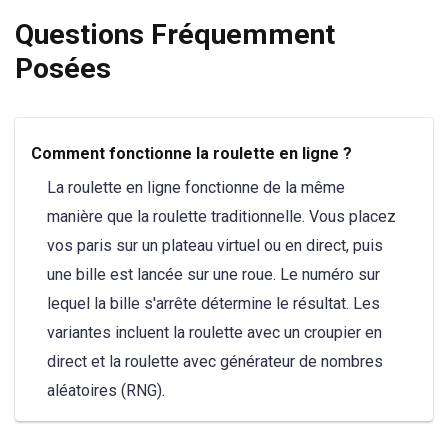
Questions Fréquemment
Posées
Comment fonctionne la roulette en ligne ?
La roulette en ligne fonctionne de la même
manière que la roulette traditionnelle. Vous placez
vos paris sur un plateau virtuel ou en direct, puis
une bille est lancée sur une roue. Le numéro sur
lequel la bille s'arrête détermine le résultat. Les
variantes incluent la roulette avec un croupier en
direct et la roulette avec générateur de nombres
aléatoires (RNG).